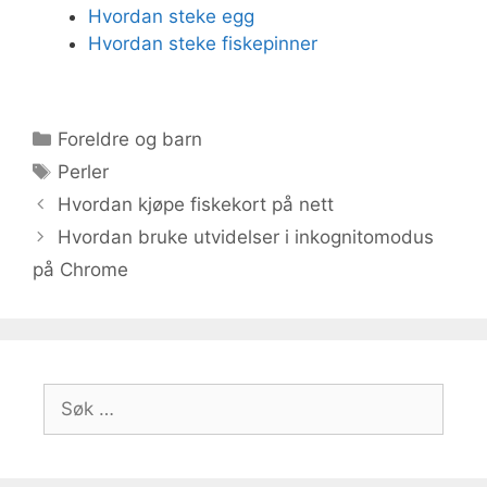
Hvordan steke egg
Hvordan steke fiskepinner
Kategorier
Foreldre og barn
Stikkord
Perler
Hvordan kjøpe fiskekort på nett
Hvordan bruke utvidelser i inkognitomodus
på Chrome
Søk
etter: