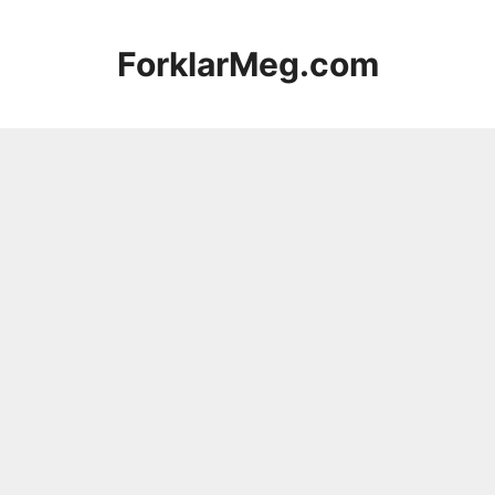
Hopp
til
ForklarMeg.com
innhold