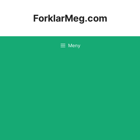
Hopp
til
ForklarMeg.com
innhold
Meny