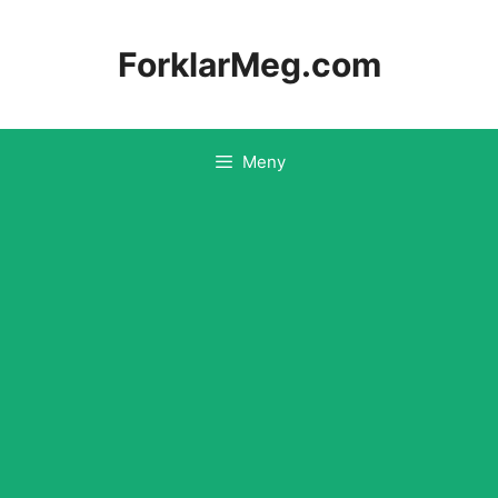
Hopp
til
ForklarMeg.com
innhold
Meny