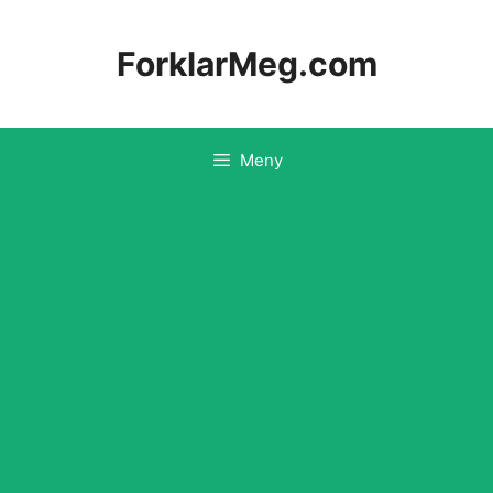
Hopp
til
ForklarMeg.com
innhold
Meny