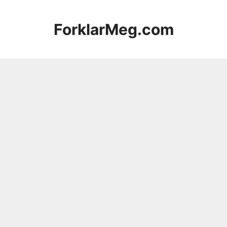
Hopp
til
ForklarMeg.com
innhold