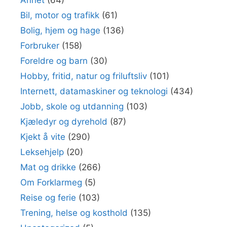
Annet
(64)
Bil, motor og trafikk
(61)
Bolig, hjem og hage
(136)
Forbruker
(158)
Foreldre og barn
(30)
Hobby, fritid, natur og friluftsliv
(101)
Internett, datamaskiner og teknologi
(434)
Jobb, skole og utdanning
(103)
Kjæledyr og dyrehold
(87)
Kjekt å vite
(290)
Leksehjelp
(20)
Mat og drikke
(266)
Om Forklarmeg
(5)
Reise og ferie
(103)
Trening, helse og kosthold
(135)