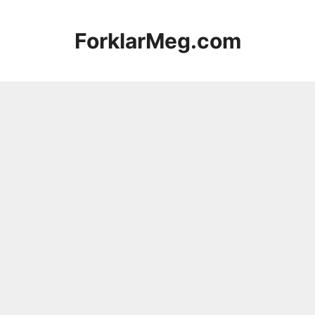
Hopp
til
ForklarMeg.com
innhold