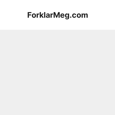
Hopp
til
ForklarMeg.com
innhold