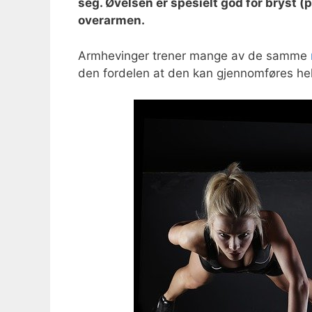
seg. Øvelsen er spesielt god for bryst (p
overarmen.
Armhevinger trener mange av de samme
den fordelen at den kan gjennomføres helt