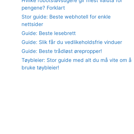
Hvilke robotstøvsugere gir mest valuta for
pengene? Forklart
Stor guide: Beste webhotell for enkle
nettsider
Guide: Beste lesebrett
Guide: Slik får du vedlikeholdsfrie vinduer
Guide: Beste trådløst ørepropper!
Tøybleier: Stor guide med alt du må vite om å
bruke tøybleier!