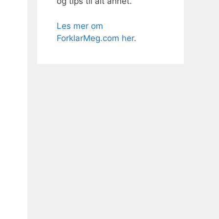
og tips til alt annet.
Les mer om
ForklarMeg.com her
.