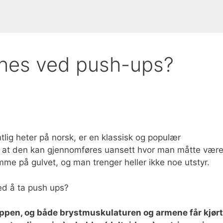
enes ved push-ups?
lig heter på norsk, er en klassisk og populær
r at den kan gjennomføres uansett hvor man måtte være
mme på gulvet, og man trenger heller ikke noe utstyr.
ed å ta push ups?
oppen, og både brystmuskulaturen og armene får kjørt