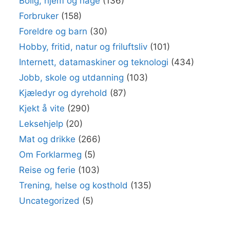
Bolig, hjem og hage
(136)
Forbruker
(158)
Foreldre og barn
(30)
Hobby, fritid, natur og friluftsliv
(101)
Internett, datamaskiner og teknologi
(434)
Jobb, skole og utdanning
(103)
Kjæledyr og dyrehold
(87)
Kjekt å vite
(290)
Leksehjelp
(20)
Mat og drikke
(266)
Om Forklarmeg
(5)
Reise og ferie
(103)
Trening, helse og kosthold
(135)
Uncategorized
(5)