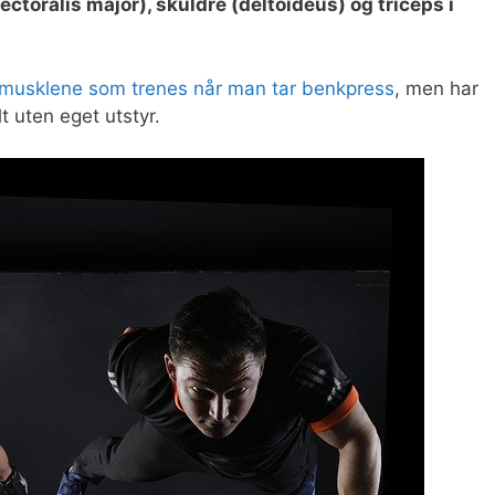
ectoralis major), skuldre (deltoideus) og triceps i
musklene som trenes når man tar benkpress
, men har
 uten eget utstyr.