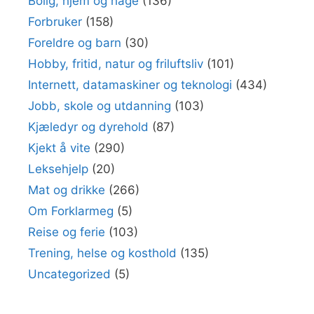
Bolig, hjem og hage
(136)
Forbruker
(158)
Foreldre og barn
(30)
Hobby, fritid, natur og friluftsliv
(101)
Internett, datamaskiner og teknologi
(434)
Jobb, skole og utdanning
(103)
Kjæledyr og dyrehold
(87)
Kjekt å vite
(290)
Leksehjelp
(20)
Mat og drikke
(266)
Om Forklarmeg
(5)
Reise og ferie
(103)
Trening, helse og kosthold
(135)
Uncategorized
(5)