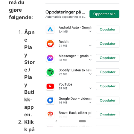
må du
gjøre
følgende:
Åpn
e
Pla
y
Stor
e /
Pla
y
Buti
kk-
app
en.
Klik
k på