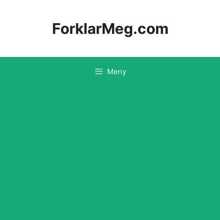
Hopp
til
ForklarMeg.com
innhold
Meny