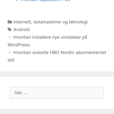
Kategorier
Internett, datamaskiner og teknologi
Stikkord
Android
Hvordan installere nye utvidelser på
WordPress
Hvordan avslutte HBO Nordic-abonnementet
ditt
Søk
etter: