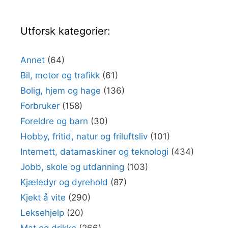
Utforsk kategorier:
Annet
(64)
Bil, motor og trafikk
(61)
Bolig, hjem og hage
(136)
Forbruker
(158)
Foreldre og barn
(30)
Hobby, fritid, natur og friluftsliv
(101)
Internett, datamaskiner og teknologi
(434)
Jobb, skole og utdanning
(103)
Kjæledyr og dyrehold
(87)
Kjekt å vite
(290)
Leksehjelp
(20)
Mat og drikke
(266)