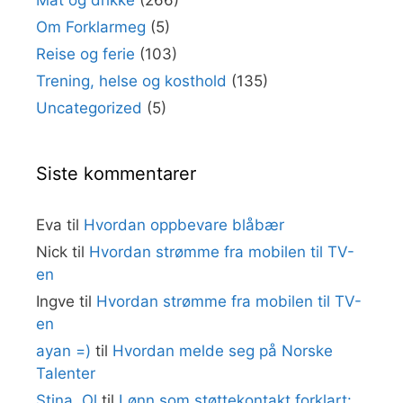
Om Forklarmeg
(5)
Reise og ferie
(103)
Trening, helse og kosthold
(135)
Uncategorized
(5)
Siste kommentarer
Eva
til
Hvordan oppbevare blåbær
Nick
til
Hvordan strømme fra mobilen til TV-
en
Ingve
til
Hvordan strømme fra mobilen til TV-
en
ayan =)
til
Hvordan melde seg på Norske
Talenter
Stina. Ol
til
Lønn som støttekontakt forklart: