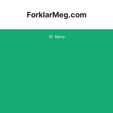
Hopp
til
ForklarMeg.com
innhold
Meny