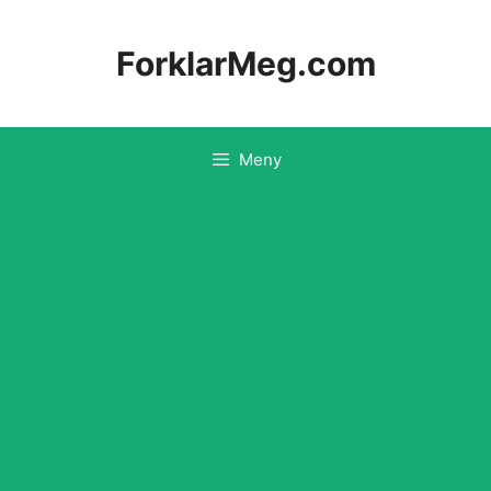
Hopp
til
ForklarMeg.com
innhold
Meny