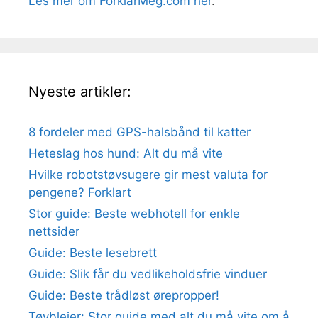
Les mer om ForklarMeg.com her
.
Nyeste artikler:
8 fordeler med GPS-halsbånd til katter
Heteslag hos hund: Alt du må vite
Hvilke robotstøvsugere gir mest valuta for
pengene? Forklart
Stor guide: Beste webhotell for enkle
nettsider
Guide: Beste lesebrett
Guide: Slik får du vedlikeholdsfrie vinduer
Guide: Beste trådløst ørepropper!
Tøybleier: Stor guide med alt du må vite om å