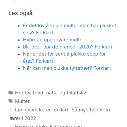
Les også:
Er det lov å selge multer man har plukket
selv? Forklart
Hvordan oppbevare multer
Blir det Tour de France i 2020? Forklart
Når er det for sent å plukke sopp for
året? Forklart
Når kan man plukke tyttebær? Forklart
Kategorier
Hobby, fritid, natur og friluftsliv
Stikkord
Multer
Lønn som lærer forklart: Så mye tjener en
lærer i 2022
Hvordan steke kjøttdeig i ovn