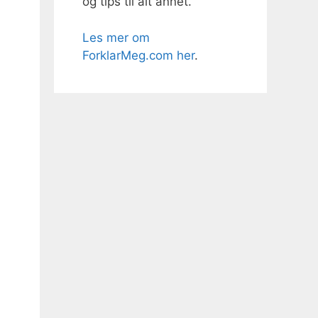
og tips til alt annet.
Les mer om
ForklarMeg.com her
.