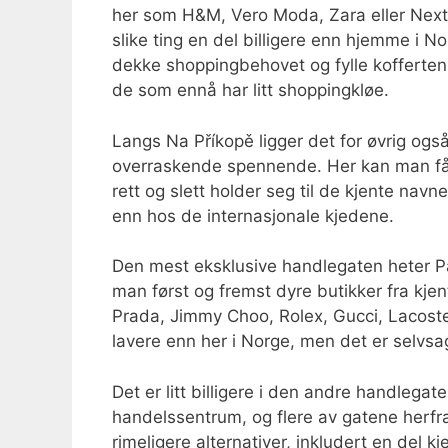
her som H&M, Vero Moda, Zara eller Next. 
slike ting en del billigere enn hjemme i N
dekke shoppingbehovet og fylle kofferten 
de som ennå har litt shoppingkløe.
Langs Na Příkopě ligger det for øvrig ogs
overraskende spennende. Her kan man få 
rett og slett holder seg til de kjente navn
enn hos de internasjonale kjedene.
Den mest eksklusive handlegaten heter Pa
man først og fremst dyre butikker fra kj
Prada, Jimmy Choo, Rolex, Gucci, Lacoste,
lavere enn her i Norge, men det er selvsagt
Det er litt billigere i den andre handlega
handelssentrum, og flere av gatene herfr
rimeligere alternativer, inkludert en del k