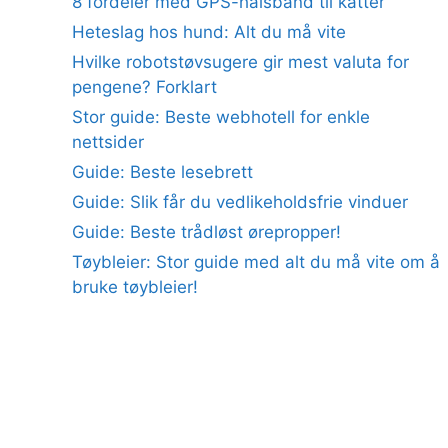
8 fordeler med GPS-halsbånd til katter
Heteslag hos hund: Alt du må vite
Hvilke robotstøvsugere gir mest valuta for
pengene? Forklart
Stor guide: Beste webhotell for enkle
nettsider
Guide: Beste lesebrett
Guide: Slik får du vedlikeholdsfrie vinduer
Guide: Beste trådløst ørepropper!
Tøybleier: Stor guide med alt du må vite om å
bruke tøybleier!