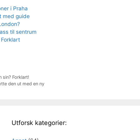
oner i Praha
kt med guide
 London?
ss til sentrum
 Forklart
sin? Forklart!
ytte den ut med en ny
Utforsk kategorier: