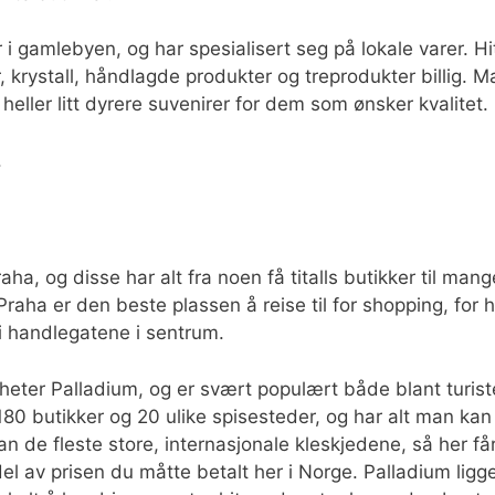
er i gamlebyen, og har spesialisert seg på lokale varer. Hi
 krystall, håndlagde produkter og treprodukter billig. M
 heller litt dyrere suvenirer for dem som ønsker kvalitet
.
ha, og disse har alt fra noen få titalls butikker til mang
aha er den beste plassen å reise til for shopping, for h
 i handlegatene i sentrum.
heter Palladium, og er svært populært både blant turist
180 butikker og 20 ulike spisesteder, og har alt man kan
man de fleste store, internasjonale kleskjedene, så her få
del av prisen du måtte betalt her i Norge. Palladium ligg