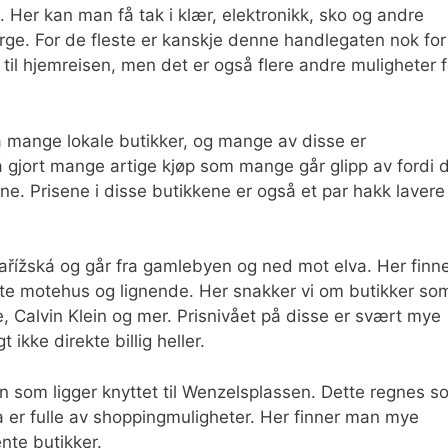
Her kan man få tak i klær, elektronikk, sko og andre
orge. For de fleste er kanskje denne handlegaten nok for
til hjemreisen, men det er også flere andre muligheter f
å mange lokale butikker, og mange av disse er
gjort mange artige kjøp som mange går glipp av fordi 
ene. Prisene i disse butikkene er også et par hakk lavere
řížská og går fra gamlebyen og ned mot elva. Her finn
ente motehus og lignende. Her snakker vi om butikker so
 Calvin Klein og mer. Prisnivået på disse er svært mye
 ikke direkte billig heller.
ten som ligger knyttet til Wenzelsplassen. Dette regnes 
a er fulle av shoppingmuligheter. Her finner man mye
jente butikker.