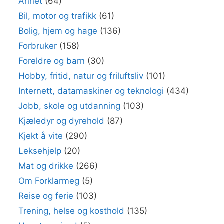
Annet
(64)
Bil, motor og trafikk
(61)
Bolig, hjem og hage
(136)
Forbruker
(158)
Foreldre og barn
(30)
Hobby, fritid, natur og friluftsliv
(101)
Internett, datamaskiner og teknologi
(434)
Jobb, skole og utdanning
(103)
Kjæledyr og dyrehold
(87)
Kjekt å vite
(290)
Leksehjelp
(20)
Mat og drikke
(266)
Om Forklarmeg
(5)
Reise og ferie
(103)
Trening, helse og kosthold
(135)