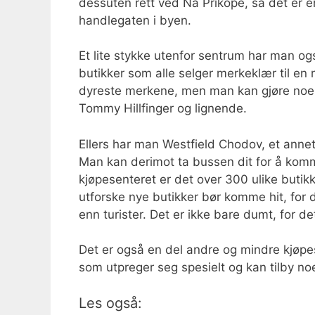
dessuten rett ved Na Příkopě, så det er e
handlegaten i byen.
Et lite stykke utenfor sentrum har man og
butikker som alle selger merkeklær til en 
dyreste merkene, men man kan gjøre noe
Tommy Hillfinger og lignende.
Ellers har man Westfield Chodov, et annet
Man kan derimot ta bussen dit for å komm
kjøpesenteret er det over 300 ulike butik
utforske nye butikker bør komme hit, for 
enn turister. Det er ikke bare dumt, for de
Det er også en del andre og mindre kjøpes
som utpreger seg spesielt og kan tilby n
Les også: