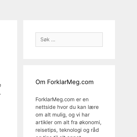
Søk
etter:
Om ForklarMeg.com
e
.
ForklarMeg.com er en
nettside hvor du kan lære
om alt mulig, og vi har
artikler om alt fra økonomi,
reisetips, teknologi og råd