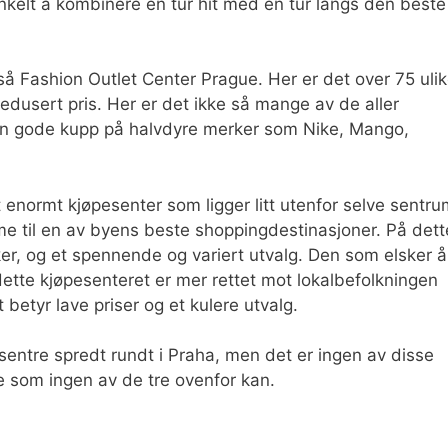
nkelt å kombinere en tur hit med en tur langs den beste
så Fashion Outlet Center Prague. Her er det over 75 uli
redusert pris. Her er det ikke så mange av de aller
n gode kupp på halvdyre merker som Nike, Mango,
 enormt kjøpesenter som ligger litt utenfor selve sentru
e til en av byens beste shoppingdestinasjoner. På dett
ker, og et spennende og variert utvalg. Den som elsker å
dette kjøpesenteret er mer rettet mot lokalbefolkningen
t betyr lave priser og et kulere utvalg.
entre spredt rundt i Praha, men det er ingen av disse
oe som ingen av de tre ovenfor kan.