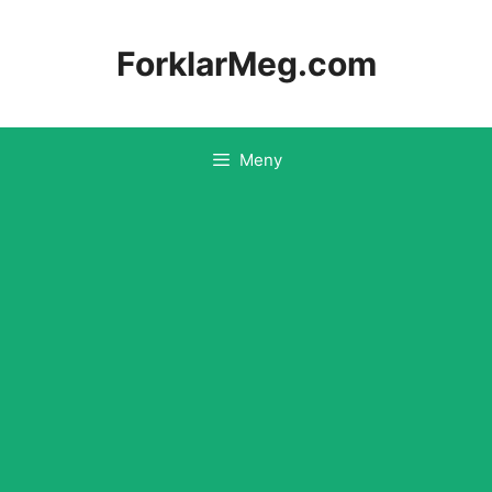
Hopp
til
ForklarMeg.com
innhold
Meny