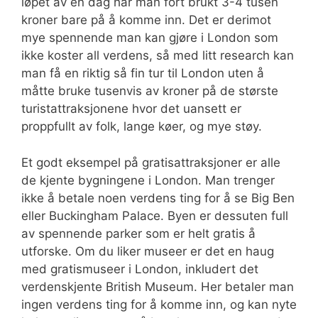
løpet av en dag har man fort brukt 3-4 tusen
kroner bare på å komme inn. Det er derimot
mye spennende man kan gjøre i London som
ikke koster all verdens, så med litt research kan
man få en riktig så fin tur til London uten å
måtte bruke tusenvis av kroner på de største
turistattraksjonene hvor det uansett er
proppfullt av folk, lange køer, og mye støy.
Et godt eksempel på gratisattraksjoner er alle
de kjente bygningene i London. Man trenger
ikke å betale noen verdens ting for å se Big Ben
eller Buckingham Palace. Byen er dessuten full
av spennende parker som er helt gratis å
utforske. Om du liker museer er det en haug
med gratismuseer i London, inkludert det
verdenskjente British Museum. Her betaler man
ingen verdens ting for å komme inn, og kan nyte