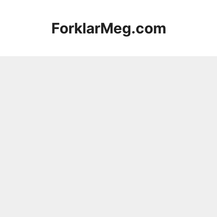
Hopp
til
ForklarMeg.com
innhold