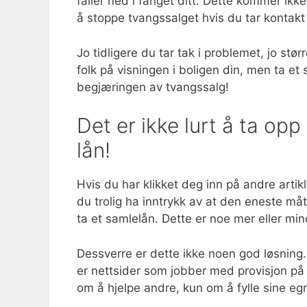
faller ned i fanget ditt. Dette kommer ikk
å stoppe tvangssalget hvis du tar kontakt
Jo tidligere du tar tak i problemet, jo stør
folk på visningen i boligen din, men ta e
begjæringen av tvangssalg!
Det er ikke lurt å ta opp
lån!
Hvis du har klikket deg inn på andre arti
du trolig ha inntrykk av at den eneste måt
ta et samlelån. Dette er noe mer eller min
Dessverre er dette ikke noen god løsning. 
er nettsider som jobber med provisjon på 
om å hjelpe andre, kun om å fylle sine e