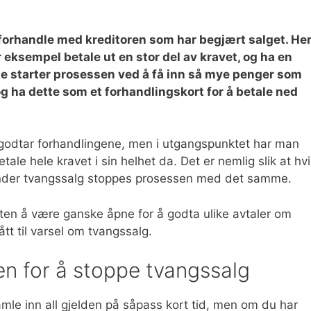
 forhandle med kreditoren som har begjært salget. He
eksempel betale ut en stor del av kravet, og ha en
ge starter prosessen ved å få inn så mye penger som
og ha dette som et forhandlingskort for å betale ned
en godtar forhandlingene, men i utgangspunktet har man
ale hele kravet i sin helhet da. Det er nemlig slik at hv
gt under tvangssalg stoppes prosessen med det samme.
etten å være ganske åpne for å godta ulike avtaler om
tt til varsel om tvangssalg.
en for å stoppe tvangssalg
amle inn all gjelden på såpass kort tid, men om du har