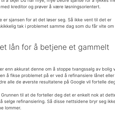
e til å skje! Du har mye, mye bedre sjanse for å lykkes 
 med kreditor og prøver å være løsningsorientert.
re er sjansen for at det løser seg. Så ikke vent til det er
t skikkelig tak i problemet samme dag som du får vite om
 et lån for å betjene et gammelt
kler enn akkurat denne om å stoppe tvangssalg av bolig v
en å fikse problemet på er ved å refinansiere lånet eller
dre alle de øverste resultatene på Google vil fortelle de
Grunnen til at de forteller deg det er enkelt nok at dett
å selge refinansiering. Så disse nettsidene bryr seg ikk
gne lommer.