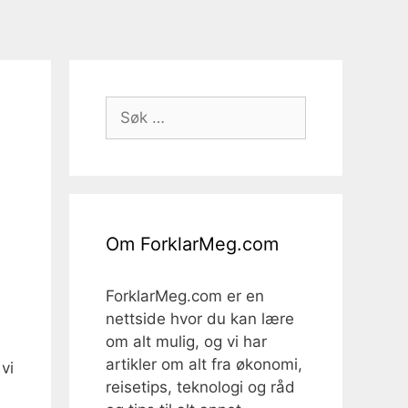
Søk
etter:
.
Om ForklarMeg.com
ForklarMeg.com er en
nettside hvor du kan lære
om alt mulig, og vi har
artikler om alt fra økonomi,
vi
reisetips, teknologi og råd