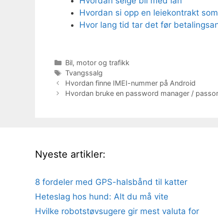
Hvordan selge bil med lån
Hvordan si opp en leiekontrakt som
Hvor lang tid tar det før betalingsa
Kategorier
Bil, motor og trafikk
Stikkord
Tvangssalg
Hvordan finne IMEI-nummer på Android
Hvordan bruke en password manager / passo
Nyeste artikler:
8 fordeler med GPS-halsbånd til katter
Heteslag hos hund: Alt du må vite
Hvilke robotstøvsugere gir mest valuta for