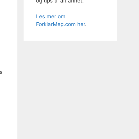
og tips til alt annet.
Les mer om
r
ForklarMeg.com her
.
is