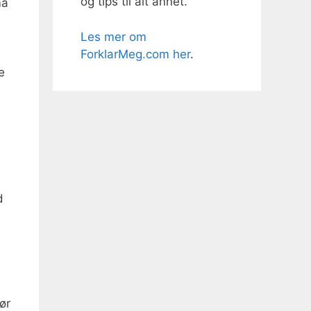
og tips til alt annet.
må
Les mer om
ForklarMeg.com her
.
e
d
ør