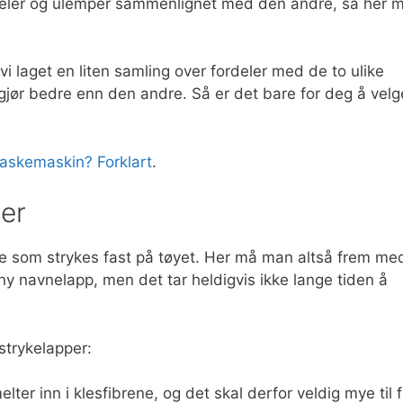
ordeler og ulemper sammenlignet med den andre, så her 
vi laget en liten samling over fordeler med de to ulike
jør bedre enn den andre. Så er det bare for deg å velg
askemaskin? Forklart
.
er
e som strykes fast på tøyet. Her må man altså frem me
ny navnelapp, men det tar heldigvis ikke lange tiden å
strykelapper:
lter inn i klesfibrene, og det skal derfor veldig mye til f