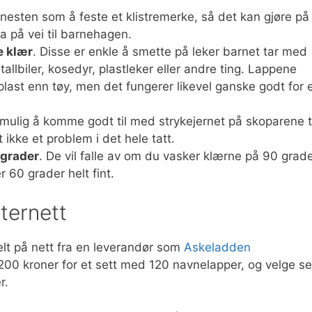
 nesten som å feste et klistremerke, så det kan gjøre på
a på vei til barnehagen.
e klær
. Disse er enkle å smette på leker barnet tar med
llbiler, kosedyr, plastleker eller andre ting. Lappene
l plast enn tøy, men det fungerer likevel ganske godt for 
umulig å komme godt til med strykejernet på skoparene ti
ikke et problem i det hele tatt.
 grader
. De vil falle av om du vasker klærne på 90 grade
r 60 grader helt fint.
nternett
elt på nett fra en leverandør som
Askeladden
200 kroner for et sett med 120 navnelapper, og velge se
r.