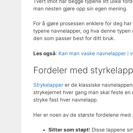
Tvert imot har begge typene litt ulike f
man nesten gjøre opp sin egen mening.
For å gjøre prosessen enklere for deg har 
typene navnelapper, og hva denne typen g
den som passer best for ditt bruk.
Les også
:
Kan man vaske navnelapper i v
Fordeler med styrkelapp
Strykelapper
er de klassiske navnelappen
strykejernet hver gang man skal feste en 
stryke fast hver navnelapp.
Her er noen av de største fordelene med 
Sitter som støpt
! Disse lappene sme