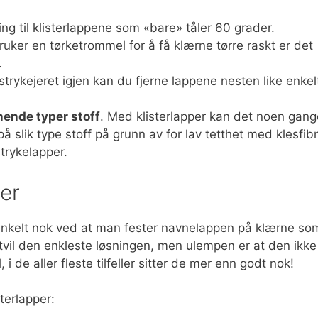
ing til klisterlappene som «bare» tåler 60 grader.
ruker en tørketrommel for å få klærne tørre raskt er det
.
trykejeret igjen kan du fjerne lappene nesten like enkel
gnende typer stoff
. Med klisterlapper kan det noen gang
på slik type stoff på grunn av for lav tetthet med klesfibr
trykelapper.
er
 enkelt nok ved at man fester navnelappen på klærne so
tvil den enkleste løsningen, men ulempen er at den ikke
 i de aller fleste tilfeller sitter de mer enn godt nok!
terlapper: