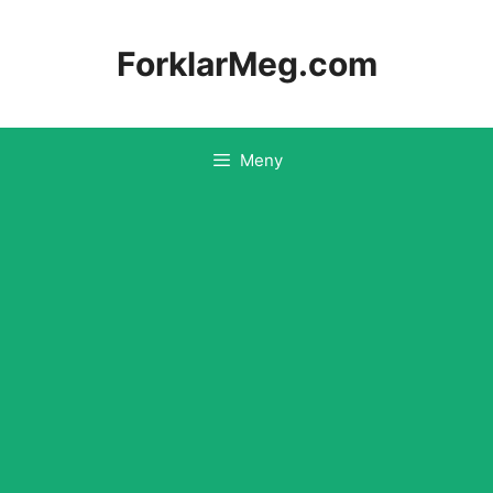
Hopp
til
ForklarMeg.com
innhold
Meny