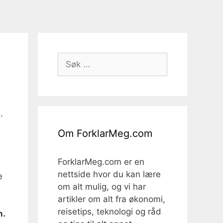
!
Søk
etter:
.
Om ForklarMeg.com
ForklarMeg.com er en
nettside hvor du kan lære
e
om alt mulig, og vi har
artikler om alt fra økonomi,
reisetips, teknologi og råd
n.