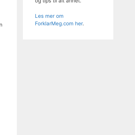
og tips til alt annet.
Les mer om
ForklarMeg.com her
.
n