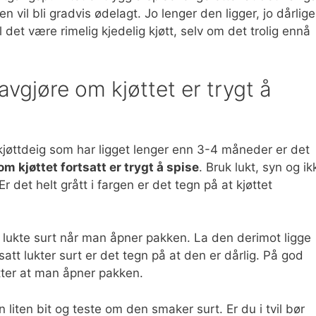
il bli gradvis ødelagt. Jo lenger den ligger, jo dårlige
l det være rimelig kjedelig kjøtt, selv om det trolig ennå
avgjøre om kjøttet er trygt å
 kjøttdeig som har ligget lenger enn 3-4 måneder er det
m kjøttet fortsatt er trygt å spise
. Bruk lukt, syn og ik
Er det helt grått i fargen er det tegn på at kjøttet
tid lukte surt når man åpner pakken. La den derimot ligge
satt lukter surt er det tegn på at den er dårlig. På god
etter at man åpner pakken.
iten bit og teste om den smaker surt. Er du i tvil bør