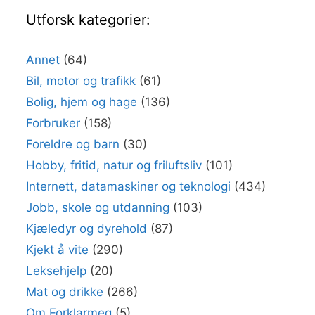
Utforsk kategorier:
Annet
(64)
Bil, motor og trafikk
(61)
Bolig, hjem og hage
(136)
Forbruker
(158)
Foreldre og barn
(30)
Hobby, fritid, natur og friluftsliv
(101)
Internett, datamaskiner og teknologi
(434)
Jobb, skole og utdanning
(103)
Kjæledyr og dyrehold
(87)
Kjekt å vite
(290)
Leksehjelp
(20)
Mat og drikke
(266)
Om Forklarmeg
(5)