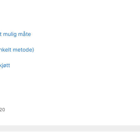
st mulig måte
Enkelt metode)
jøtt
020