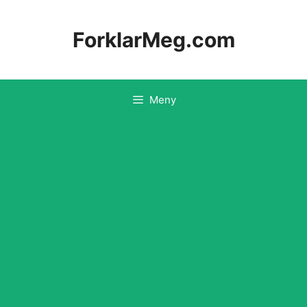
Hopp
til
ForklarMeg.com
innhold
Meny