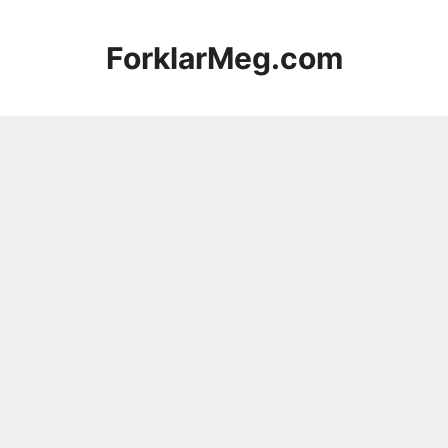
Hopp
til
ForklarMeg.com
innhold