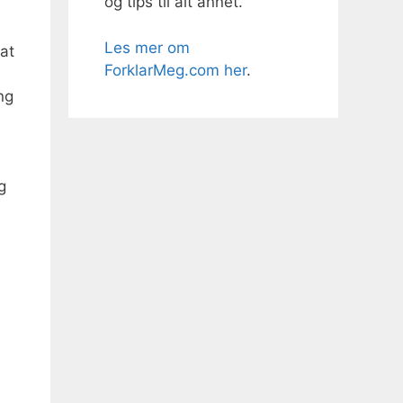
og tips til alt annet.
Les mer om
 at
ForklarMeg.com her
.
ng
g