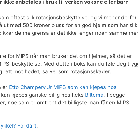
 ikke anbefales i bruk til verken voksne eller barn
som oftest slik rotasjonsbeskyttelse, og vi mener derfor
 ut med 500 kroner pluss for en god hjelm som har slik
 bikker denne grensa er det ikke lenger noen sammenhe
are for MIPS når man bruker det om hjelmer, så det er
 MIPS-beskyttelse. Med dette i boks kan du føle deg tryg
g rett mot hodet, så vel som rotasjonsskader.
n er
Etto Champery Jr MIPS som kan kjøpes hos
 kan kjøpes ganske billig hos f.eks
Biltema
. I begge
ner, noe som er omtrent det billigste man får en MIPS-
ykkel? Forklart
.