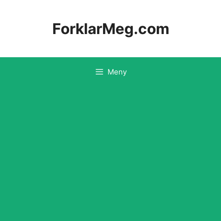
Hopp
til
ForklarMeg.com
innhold
Meny