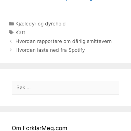
Kategorier
Kjæledyr og dyrehold
Stikkord
Katt
Hvordan rapportere om dårlig smittevern
Hvordan laste ned fra Spotify
Søk
etter:
Om ForklarMeg.com