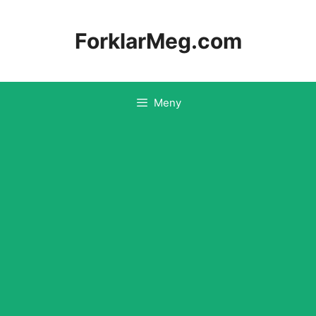
Hopp
til
ForklarMeg.com
innhold
Meny