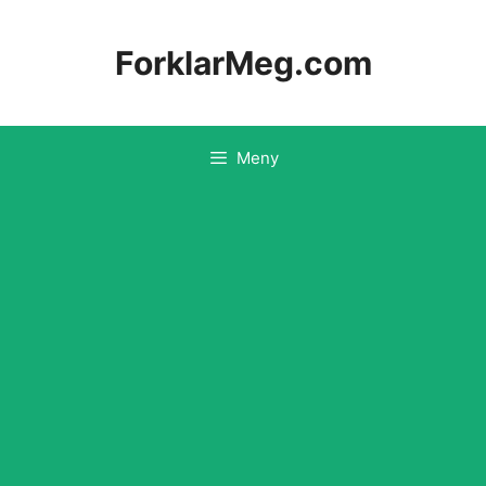
Hopp
til
ForklarMeg.com
innhold
Meny