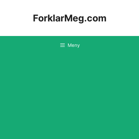
Hopp
til
ForklarMeg.com
innhold
Meny