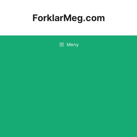
Hopp
til
ForklarMeg.com
innhold
Meny