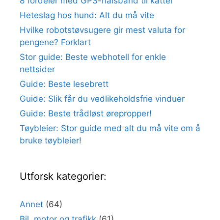
8 fordeler med GPS-halsbånd til katter
Heteslag hos hund: Alt du må vite
Hvilke robotstøvsugere gir mest valuta for
pengene? Forklart
Stor guide: Beste webhotell for enkle
nettsider
Guide: Beste lesebrett
Guide: Slik får du vedlikeholdsfrie vinduer
Guide: Beste trådløst ørepropper!
Tøybleier: Stor guide med alt du må vite om å
bruke tøybleier!
Utforsk kategorier:
Annet
(64)
Bil, motor og trafikk
(61)