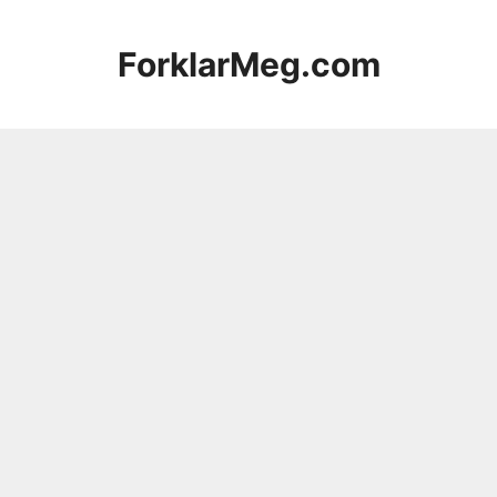
Hopp
til
ForklarMeg.com
innhold