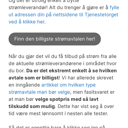
Og det er utrolig enkelt å bytte
strømleverandør! Alt du trenger å gjøre er å
fylle
ut adressen din på nettsidene til Tjenestetorget
ved å klikke her
.
Finn den billigste strømavtalen her!
Når du gjør det vil du få tilbud på strøm fra alle
de aktuelle strømleverandørene i området hvor
du bor.
Da er det ekstremt enkelt å se hvilken
avtale som er billigst
! Vi har allerede skrevet
en inngående
artikkel om hvilken type
strømavtale man bør velge
, men fasitsvaret er
at man bør
velge spotpris med så lavt
tilskudd som mulig
. Dette har vist seg å over
tid være mest lønnsomt i nesten alle tester.
Så det er egentlig bare å klikke seg inn på