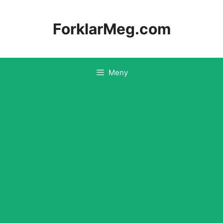
Hopp
til
ForklarMeg.com
innhold
Meny