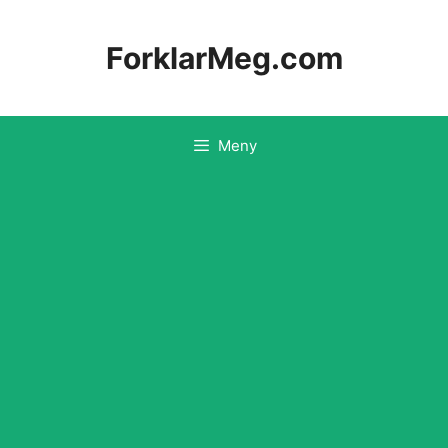
Hopp
til
ForklarMeg.com
innhold
Meny