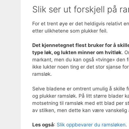
Slik ser ut forskjell på r
For et trent øye er det heldigvis relativt 
etter ulikhetene som plukker feil.
Det kjennetegnet flest bruker for å skill
type løk, og lukten minner om hvitløk
. O
markant, men du kan også «tvinge» den fr
ikke lukter noen ting er det stor sjanse for
ramsløk.
Selve bladene er omtrent umulig å skille 
og plukker ramsløk. På litt større blader ka
motsetning til ramsløk med ett blad per sti
av stilken, men dette kan være vanskelig 
Les også
:
Slik oppbevarer du ramsløken
.