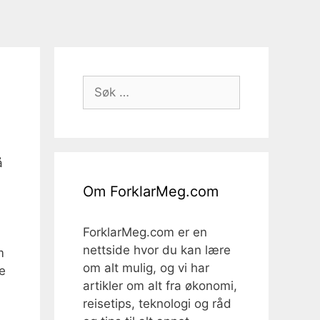
Søk
etter:
å
Om ForklarMeg.com
ForklarMeg.com er en
nettside hvor du kan lære
m
om alt mulig, og vi har
re
artikler om alt fra økonomi,
reisetips, teknologi og råd