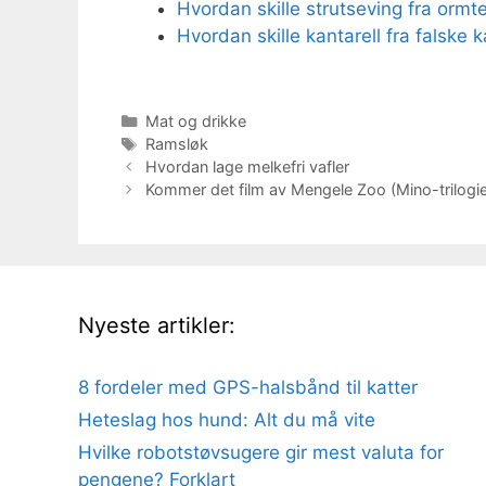
Hvordan skille strutseving fra ormt
Hvordan skille kantarell fra falske k
Kategorier
Mat og drikke
Stikkord
Ramsløk
Hvordan lage melkefri vafler
Kommer det film av Mengele Zoo (Mino-trilogien
Nyeste artikler:
8 fordeler med GPS-halsbånd til katter
Heteslag hos hund: Alt du må vite
Hvilke robotstøvsugere gir mest valuta for
pengene? Forklart