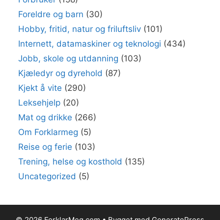
Foreldre og barn
(30)
Hobby, fritid, natur og friluftsliv
(101)
Internett, datamaskiner og teknologi
(434)
Jobb, skole og utdanning
(103)
Kjæledyr og dyrehold
(87)
Kjekt å vite
(290)
Leksehjelp
(20)
Mat og drikke
(266)
Om Forklarmeg
(5)
Reise og ferie
(103)
Trening, helse og kosthold
(135)
Uncategorized
(5)
© 2026 ForklarMeg.com
• Bygget med
GeneratePress