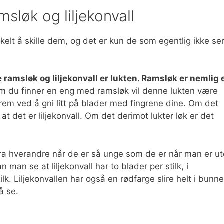
amsløk og liljekonvall
enkelt å skille dem, og det er kun de som egentlig ikke se
e ramsløk og liljekonvall er lukten. Ramsløk er nemlig 
m du finner en eng med ramsløk vil denne lukten være
em ved å gni litt på blader med fingrene dine. Om det
 at det er liljekonvall. Om det derimot lukter løk er det
fra hverandre når de er så unge som de er når man er ut
n man se at liljekonvall har to blader per stilk, i
lk. Liljekonvallen har også en rødfarge slire helt i bunn
å se.