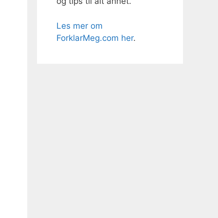
og tips til alt annet.
Les mer om
ForklarMeg.com her
.