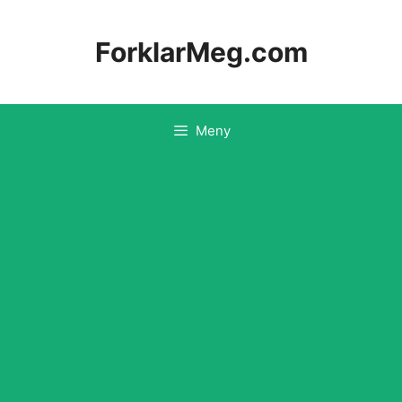
Hopp
til
ForklarMeg.com
innhold
Meny