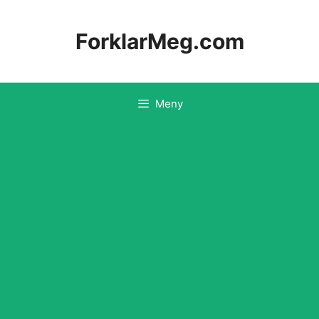
Hopp
til
ForklarMeg.com
innhold
Meny