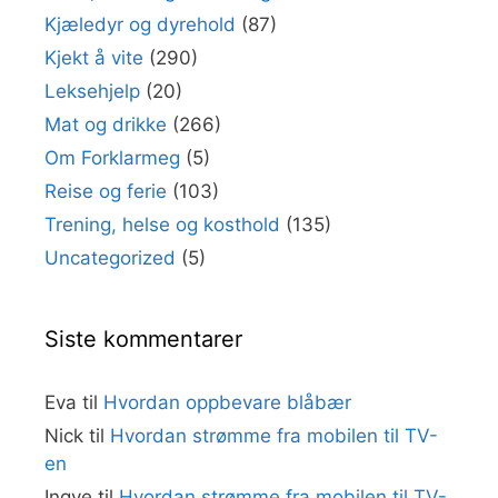
Kjæledyr og dyrehold
(87)
Kjekt å vite
(290)
Leksehjelp
(20)
Mat og drikke
(266)
Om Forklarmeg
(5)
Reise og ferie
(103)
Trening, helse og kosthold
(135)
Uncategorized
(5)
Siste kommentarer
Eva
til
Hvordan oppbevare blåbær
Nick
til
Hvordan strømme fra mobilen til TV-
en
Ingve
til
Hvordan strømme fra mobilen til TV-