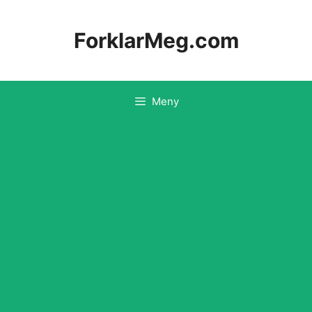
Hopp
til
ForklarMeg.com
innhold
Meny