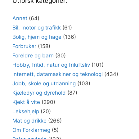
Utforsk kategorier:
Annet
(64)
Bil, motor og trafikk
(61)
Bolig, hjem og hage
(136)
Forbruker
(158)
Foreldre og barn
(30)
Hobby, fritid, natur og friluftsliv
(101)
Internett, datamaskiner og teknologi
(434)
Jobb, skole og utdanning
(103)
Kjæledyr og dyrehold
(87)
Kjekt å vite
(290)
Leksehjelp
(20)
Mat og drikke
(266)
Om Forklarmeg
(5)