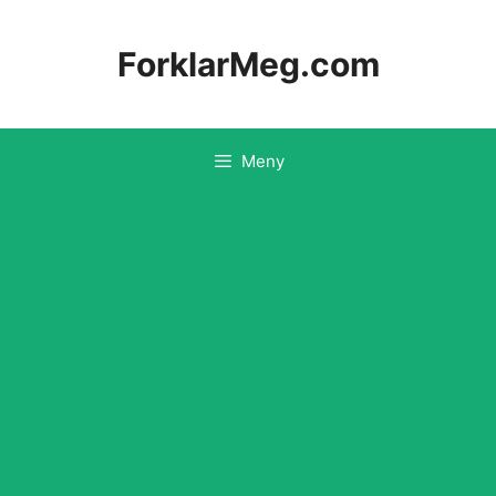
Hopp
til
ForklarMeg.com
innhold
Meny