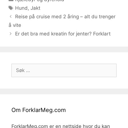
Stikkord
Hund
,
Jakt
Reise på cruise med 2 åring – alt du trenger
å vite
Er det bra med kreatin for jenter? Forklart
Søk
etter:
Om ForklarMeg.com
ForklarMeg.com er en nettside hvor du kan