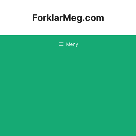
Hopp
til
ForklarMeg.com
innhold
Meny