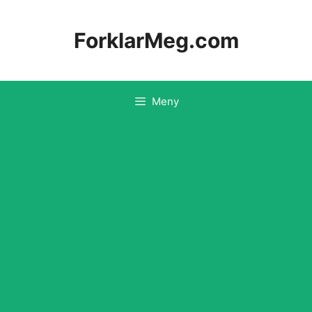
Hopp
til
ForklarMeg.com
innhold
Meny