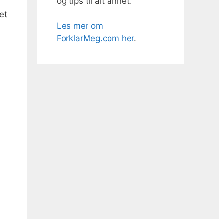
og tips til alt annet.
et
Les mer om
ForklarMeg.com her
.