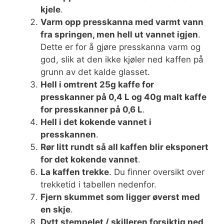
kjele
.
Varm opp presskanna med varmt vann
fra springen, men hell ut vannet igjen
.
Dette er for å gjøre presskanna varm og
god, slik at den ikke kjøler ned kaffen på
grunn av det kalde glasset.
Hell i omtrent 25g kaffe for
presskanner på 0,4 L og 40g malt kaffe
for presskanner på 0,6 L
.
Hell i det kokende vannet i
presskannen
.
Rør litt rundt så all kaffen blir eksponert
for det kokende vannet
.
La kaffen trekke
. Du finner oversikt over
trekketid i tabellen nedenfor.
Fjern skummet som ligger øverst med
en skje
.
Dytt stempelet / skilleren forsiktig ned