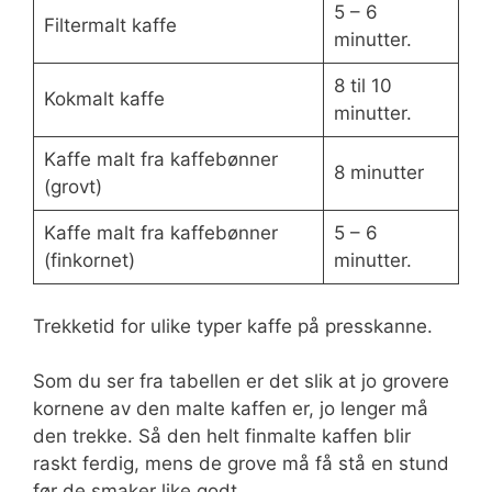
5 – 6
Filtermalt kaffe
minutter.
8 til 10
Kokmalt kaffe
minutter.
Kaffe malt fra kaffebønner
8 minutter
(grovt)
Kaffe malt fra kaffebønner
5 – 6
(finkornet)
minutter.
Trekketid for ulike typer kaffe på presskanne.
Som du ser fra tabellen er det slik at jo grovere
kornene av den malte kaffen er, jo lenger må
den trekke. Så den helt finmalte kaffen blir
raskt ferdig, mens de grove må få stå en stund
før de smaker like godt.