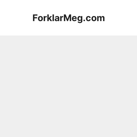
Hopp
til
ForklarMeg.com
innhold