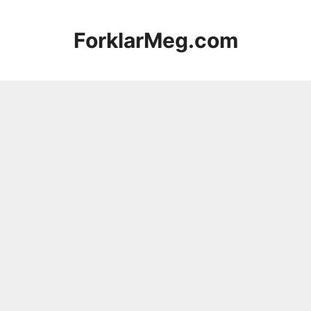
Hopp
til
ForklarMeg.com
innhold