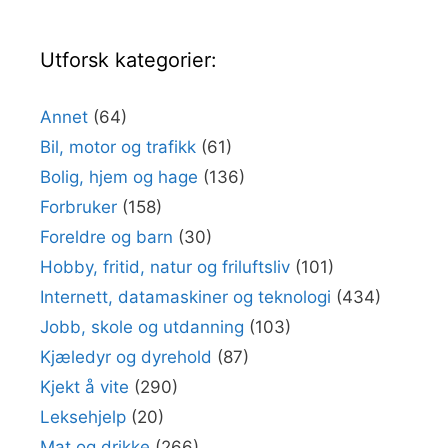
Utforsk kategorier:
Annet
(64)
Bil, motor og trafikk
(61)
Bolig, hjem og hage
(136)
Forbruker
(158)
Foreldre og barn
(30)
Hobby, fritid, natur og friluftsliv
(101)
Internett, datamaskiner og teknologi
(434)
Jobb, skole og utdanning
(103)
Kjæledyr og dyrehold
(87)
Kjekt å vite
(290)
Leksehjelp
(20)
Mat og drikke
(266)