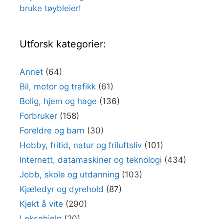
bruke tøybleier!
Utforsk kategorier:
Annet
(64)
Bil, motor og trafikk
(61)
Bolig, hjem og hage
(136)
Forbruker
(158)
Foreldre og barn
(30)
Hobby, fritid, natur og friluftsliv
(101)
Internett, datamaskiner og teknologi
(434)
Jobb, skole og utdanning
(103)
Kjæledyr og dyrehold
(87)
Kjekt å vite
(290)
Leksehjelp
(20)