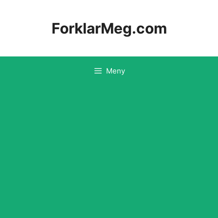
Hopp
til
ForklarMeg.com
innhold
Meny