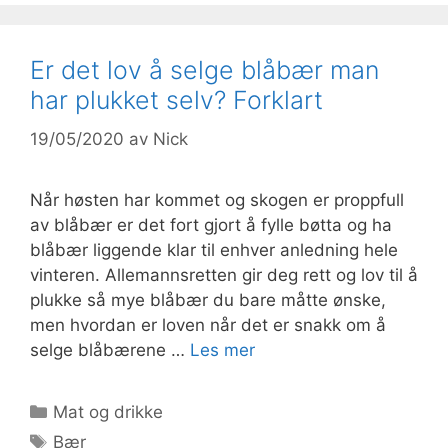
Er det lov å selge blåbær man
har plukket selv? Forklart
19/05/2020
av
Nick
Når høsten har kommet og skogen er proppfull
av blåbær er det fort gjort å fylle bøtta og ha
blåbær liggende klar til enhver anledning hele
vinteren. Allemannsretten gir deg rett og lov til å
plukke så mye blåbær du bare måtte ønske,
men hvordan er loven når det er snakk om å
selge blåbærene …
Les mer
Kategorier
Mat og drikke
Stikkord
Bær