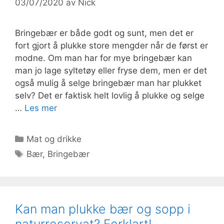
03/07/2020
av
Nick
Bringebær er både godt og sunt, men det er
fort gjort å plukke store mengder når de først er
modne. Om man har for mye bringebær kan
man jo lage syltetøy eller fryse dem, men er det
også mulig å selge bringebær man har plukket
selv? Det er faktisk helt lovlig å plukke og selge
…
Les mer
Kategorier
Mat og drikke
Stikkord
Bær
,
Bringebær
Kan man plukke bær og sopp i
naturreservat? Forklart!