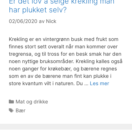
Er det lov å selge krekling man
har plukket selv?
02/06/2020
av
Nick
Krekling er en vintergrønn busk med frukt som
finnes stort sett overalt når man kommer over
tregrensa, og til tross for en besk smak har den
noen nyttige bruksområder. Krekling kalles også
noen ganger for krøkebær, og bærene regnes
som en av de bærene man fint kan plukke i
store kvantum vilt i naturen. Du …
Les mer
Kategorier
Mat og drikke
Stikkord
Bær