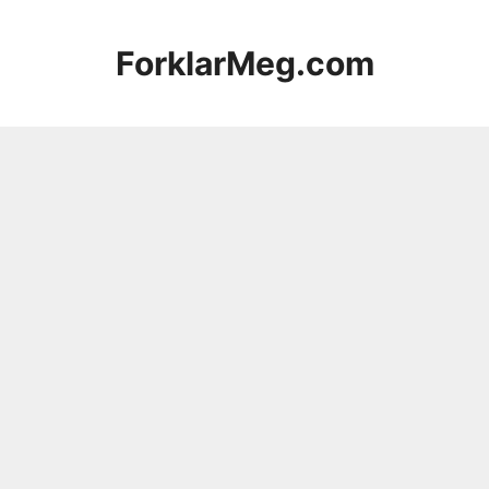
Hopp
til
ForklarMeg.com
innhold