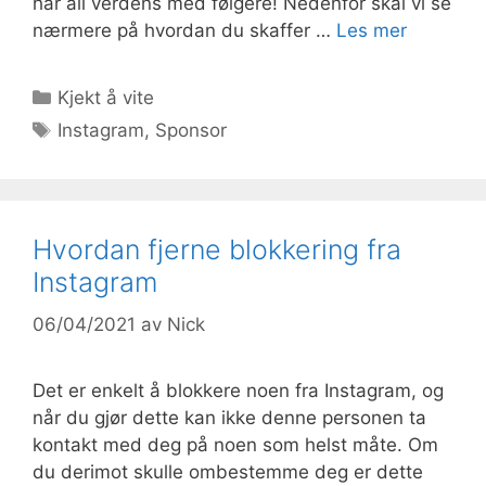
har all verdens med følgere! Nedenfor skal vi se
nærmere på hvordan du skaffer …
Les mer
Kategorier
Kjekt å vite
Stikkord
Instagram
,
Sponsor
Hvordan fjerne blokkering fra
Instagram
06/04/2021
av
Nick
Det er enkelt å blokkere noen fra Instagram, og
når du gjør dette kan ikke denne personen ta
kontakt med deg på noen som helst måte. Om
du derimot skulle ombestemme deg er dette