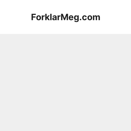
Hopp
til
ForklarMeg.com
innhold