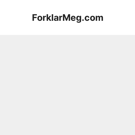
Hopp
til
ForklarMeg.com
innhold